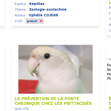
Espèce :
Reptiles
A
Thème :
Zoologie-zootechnie
E
Auteur :
Ophélie COJEAN
T
Coût :
gratuit
A
C
LA PRÉVENTION DE LA PONTE
CHRONIQUE CHEZ LES PSITTACIDÉS
Quiz n°2