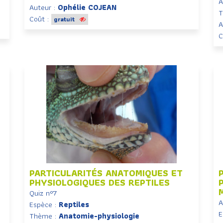
A
Auteur :
Ophélie COJEAN
T
Coût :
gratuit
A
C
PARTICULARITÉS ANATOMIQUES ET
PHYSIOLOGIQUES DES REPTILES
Quiz n°7
A
Espèce :
Reptiles
E
Thème :
Anatomie-physiologie