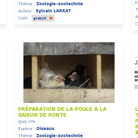
E
Thème :
Zoologie-zootechnie
T
Auteur :
Sylvain LARRAT
A
Coût :
gratuit
C
PRÉPARATION DE LA POULE À LA
SAISON DE PONTE
Quiz n°6
Espèce :
Oiseaux
Thème :
Zoologie-zootechnie