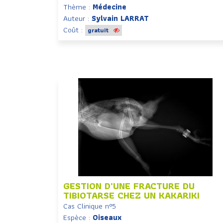
Thème :
Médecine
Auteur :
Sylvain LARRAT
Coût :
gratuit
GESTION D’UNE FRACTURE DU
TIBIOTARSE CHEZ UN KAKARIKI
Cas Clinique n°5
Espèce :
Oiseaux