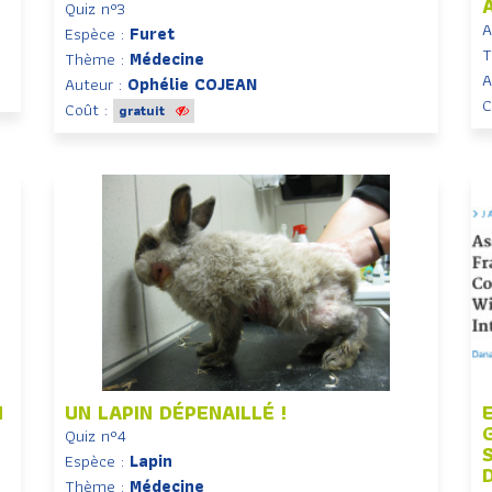
Quiz n°3
A
Espèce :
Furet
T
Thème :
Médecine
A
Auteur :
Ophélie COJEAN
C
Coût :
gratuit
N
UN LAPIN DÉPENAILLÉ !
Quiz n°4
Espèce :
Lapin
Thème :
Médecine