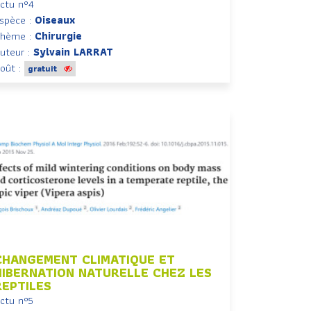
ctu n°4
spèce :
Oiseaux
hème :
Chirurgie
uteur :
Sylvain LARRAT
oût :
gratuit
CHANGEMENT CLIMATIQUE ET
HIBERNATION NATURELLE CHEZ LES
REPTILES
ctu n°5