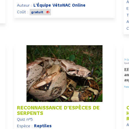
A
Auteur :
L'Équipe VétoNAC Online
E
Coût :
gratuit
T
A
C
RECONNAISSANCE D’ESPÈCES DE
SERPENTS
Quiz n°5
A
Espèce :
Reptiles