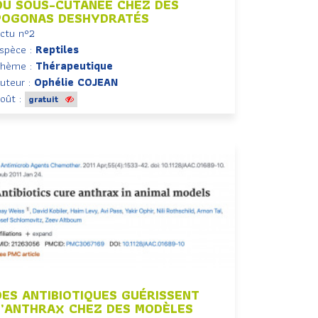
OU SOUS-CUTANÉE CHEZ DES
POGONAS DESHYDRATÉS
ctu n°2
spèce :
Reptiles
hème :
Thérapeutique
uteur :
Ophélie COJEAN
oût :
gratuit
DES ANTIBIOTIQUES GUÉRISSENT
L’ANTHRAX CHEZ DES MODÈLES