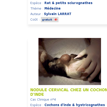
Espèce :
Rat & petits sciurognathes
Thème :
Médecine
Auteur :
Sylvain LARRAT
Coût :
gratuit
NODULE CERVICAL CHEZ UN COCHO
D’INDE
Cas Clinique n°4
Espèce :
Cochons d'inde & hystricognathes