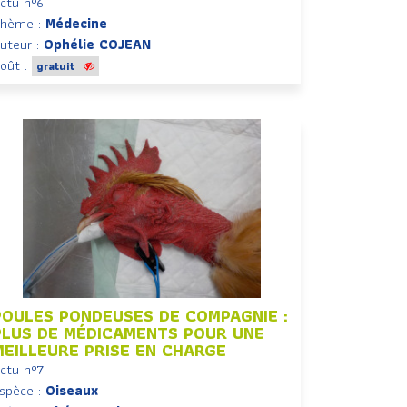
ctu n°6
hème :
Médecine
uteur :
Ophélie COJEAN
oût :
gratuit
POULES PONDEUSES DE COMPAGNIE :
PLUS DE MÉDICAMENTS POUR UNE
MEILLEURE PRISE EN CHARGE
ctu n°7
spèce :
Oiseaux