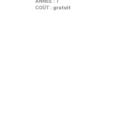
ANNÉE : 1
COÛT :
gratuit